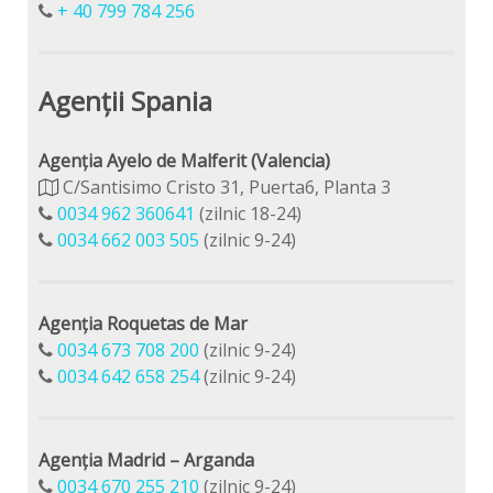
+ 40 799 784 256
Agenții Spania
Agenția Ayelo de Malferit (Valencia)
C/Santisimo Cristo 31, Puerta6, Planta 3
0034 962 360641
(zilnic 18-24)
0034 662 003 505
(zilnic 9-24)
Agenția Roquetas de Mar
0034 673 708 200
(zilnic 9-24)
0034 642 658 254
(zilnic 9-24)
Agenția Madrid – Arganda
0034 670 255 210
(zilnic 9-24)