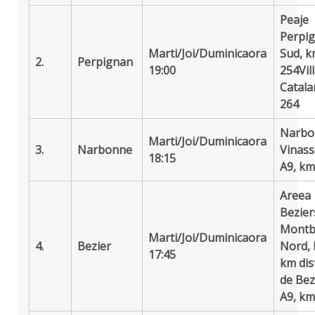
Peaje
Perpi
Marti/Joi/Duminica
ora
Sud, 
2.
Perpignan
19:00
254
Vil
Catala
264
Narbo
Marti/Joi/Duminica
ora
3.
Narbonne
Vinass
18:15
A9, km
Areea
Bezier
Montb
Marti/Joi/Duminica
ora
4.
Bezier
Nord, 
17:45
km dis
de Bez
A9, k