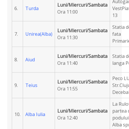
Autoga
Luni/Miercuri/Sambata
6.
Turda
VestPia
Ora 11:00
13
Statia 
Luni/Miercuri/Sambata
7.
Unirea(Alba)
fata
Ora 11:30
Primari
Luni/Miercuri/Sambata
Statia 
8.
Aiud
Ora 11:40
langa P
Peco L
Luni/Miercuri/Sambata
9.
Teius
Str.Cluj
Ora 11:55
Deceba
La Rulo
Luni/Miercuri/Sambata
partea 
10.
Alba Iulia
Ora 12:40
podului 
Alba sp