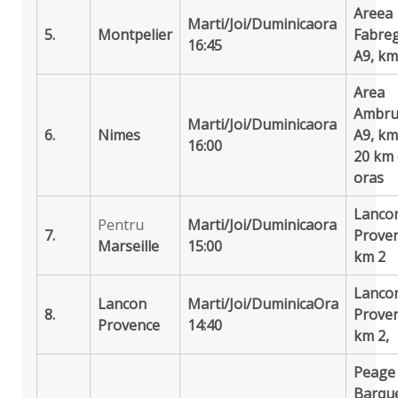
Areea
Marti/Joi/Duminica
ora
5.
Montpelier
Fabre
16:45
A9, km
Area
Ambru
Marti/Joi/Duminica
ora
6.
Nimes
A9, km
16:00
20 km
oras
Lanco
Pentru
Marti/Joi/Duminica
ora
7.
Prove
Marseille
15:00
km 2
Lanco
Lancon
Marti/Joi/Duminica
Ora
8.
Prove
Provence
14:40
km 2,
Peage 
Barqu