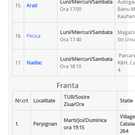
Luni/Miercuri/Sambata
Autogar
15.
Arad
Ora 17:00
Banu Ma
Kaufla
Luni/Miercuri/Sambata
Magazi
16.
Pecica
Ora 17:40
Str.Unu
Parcar
Luni/Miercuri/Sambata
17.
Nadlac
K&H, Ca
Ora 18:10
4
Franta
TUR/Sosire
Nr.
crt
Localitate
Statie
Ziua/Ora
Village
Marti/Joi/Duminica
1.
Perpignan
Catala
ora 19:15
264