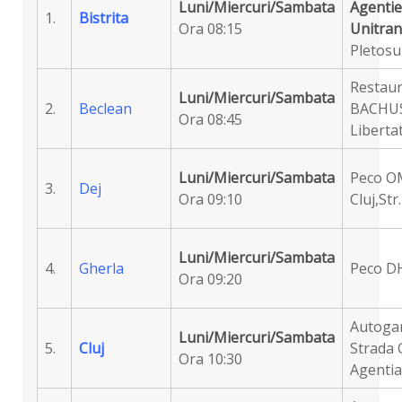
Luni/Miercuri/Sambata
Agentie
1.
Bistrita
Ora 08:15
Unitran
Pletosu
Restau
Luni/Miercuri/Sambata
2.
Beclean
BACHUS
Ora 08:45
Libertat
Luni/Miercuri/Sambata
Peco OM
3.
Dej
Ora 09:10
Cluj,Str
Luni/Miercuri/Sambata
4.
Gherla
Peco DH
Ora 09:20
Autogar
Luni/Miercuri/Sambata
5.
Cluj
Strada C
Ora 10:30
Agentia