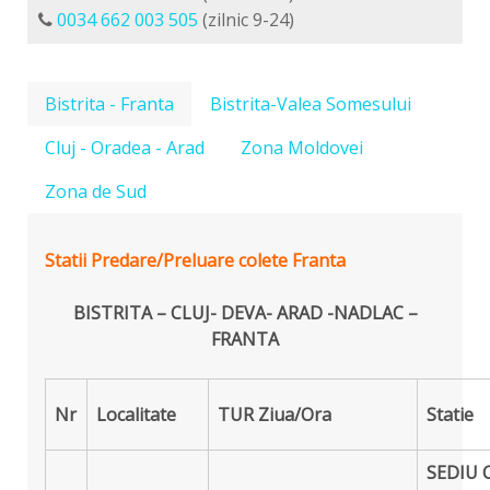
0034 662 003 505
(zilnic 9-24)
Bistrita - Franta
Bistrita-Valea Somesului
Cluj - Oradea - Arad
Zona Moldovei
Zona de Sud
Statii Predare/Preluare colete Franta
BISTRITA – CLUJ- DEVA- ARAD -NADLAC –
FRANTA
Nr
Localitate
TUR
Ziua/Ora
Statie
SEDIU 