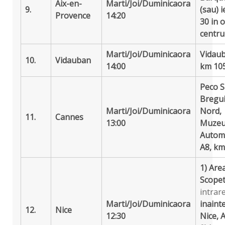
Aix-en-
Marti/Joi/Duminica
ora
9.
(sau) i
Provence
14:20
30 in 
centru
Marti/Joi/Duminica
ora
Vidaub
10.
Vidauban
14:00
km 105
Peco S
Bregu
Marti/Joi/Duminica
ora
Nord,
11.
Cannes
13:00
Muzeu
Automo
A8, km
1) Are
Scope
intrare
Marti/Joi/Duminica
ora
inaint
12.
Nice
12:30
Nice, 