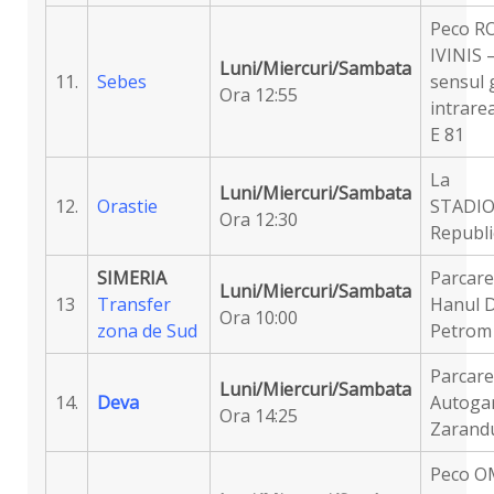
Peco R
IVINIS 
Luni/Miercuri/Sambata
11.
Sebes
sensul g
Ora 12:55
intrare
E 81
La
Luni/Miercuri/Sambata
12.
Orastie
STADION
Ora 12:30
Republic
SIMERIA
Parcare
Luni/Miercuri/Sambata
13
Transfer
Hanul D
Ora 10:00
zona de Sud
Petrom
Parcare 
Luni/Miercuri/Sambata
14.
Deva
Autoga
Ora 14:25
Zarandu
Peco O