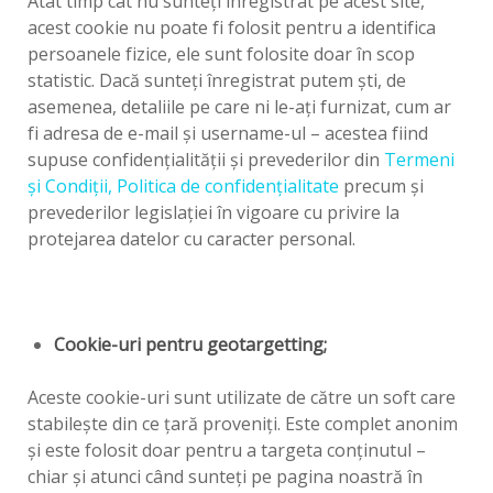
Atât timp cât nu sunteţi înregistrat pe acest site,
acest cookie nu poate fi folosit pentru a identifica
persoanele fizice, ele sunt folosite doar în scop
statistic. Dacă sunteţi înregistrat putem şti, de
asemenea, detaliile pe care ni le-aţi furnizat, cum ar
fi adresa de e-mail şi username-ul – acestea fiind
supuse confidenţialităţii şi prevederilor din
Termeni
şi Condiţii, Politica de confidenţialitate
precum şi
prevederilor legislaţiei în vigoare cu privire la
protejarea datelor cu caracter personal.
Cookie-uri pentru geotargetting;
Aceste cookie-uri sunt utilizate de către un soft care
stabileşte din ce ţară proveniţi. Este complet anonim
şi este folosit doar pentru a targeta conţinutul –
chiar şi atunci când sunteţi pe pagina noastră în