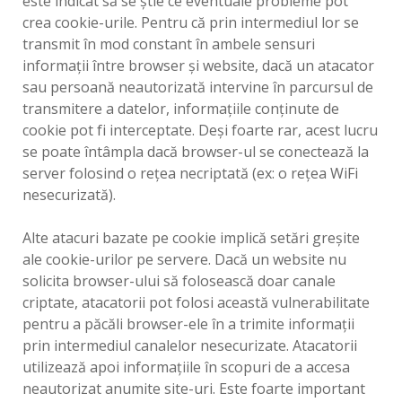
este indicat să se ştie ce eventuale probleme pot
crea cookie-urile. Pentru că prin intermediul lor se
transmit în mod constant în ambele sensuri
informaţii între browser şi website, dacă un atacator
sau persoană neautorizată intervine în parcursul de
transmitere a datelor, informaţiile conţinute de
cookie pot fi interceptate. Deşi foarte rar, acest lucru
se poate întâmpla dacă browser-ul se conectează la
server folosind o reţea necriptată (ex: o reţea WiFi
nesecurizată).
Alte atacuri bazate pe cookie implică setări greşite
ale cookie-urilor pe servere. Dacă un website nu
solicita browser-ului să folosească doar canale
criptate, atacatorii pot folosi această vulnerabilitate
pentru a păcăli browser-ele în a trimite informaţii
prin intermediul canalelor nesecurizate. Atacatorii
utilizează apoi informaţiile în scopuri de a accesa
neautorizat anumite site-uri. Este foarte important