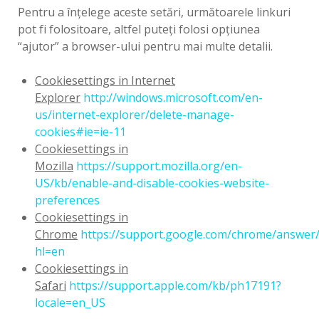
Pentru a înţelege aceste setări, următoarele linkuri
pot fi folositoare, altfel puteţi folosi opţiunea
“ajutor” a browser-ului pentru mai multe detalii.
Cookie
settings in Internet
Explorer
http://windows.microsoft.com/en-
us/internet-explorer/delete-manage-
cookies#ie=ie-11
Cookie
settings in
Mozilla
https://support.mozilla.org/en-
US/kb/enable-and-disable-cookies-website-
preferences
Cookie
settings in
Chrome
https://support.google.com/chrome/answer
hl=en
Cookie
settings in
Safari
https://support.apple.com/kb/ph17191?
locale=en_US